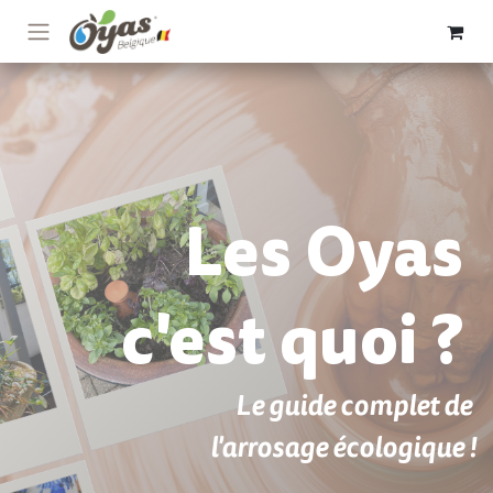
Se rendre au contenu
Les Oyas
c'est quoi ?
Le guide complet de
l'arrosage écologique !