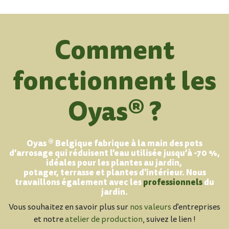
Comment
fonctionnent les
Oyas® ?
Oyas ® Belgique fabrique à la main des pots
d’arrosage qui réduisent l’eau utilisée jusqu’à -70 %,
idéales pour les plantes au jardin,
potager, terrasse et plantes d'intérieur. Nous
travaillons également avec les
professionnels
du
jardin.
Vous souhaitez en savoir plus sur
nos valeurs
d'entreprises
et notre
atelier de production
, suivez le lien !