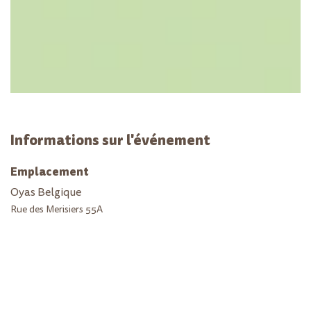
Informations sur l'événement
Emplacement
Oyas Belgique
Rue des Merisiers 55A
1170 Bruxelles
Belgique
+32 472 26 10 83
oyasbelgique@outlook.com
Obtenir l'itinéraire